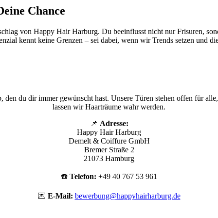
 Deine Chance
rzschlag von Happy Hair Harburg. Du beeinflusst nicht nur Frisuren, so
enzial kennt keine Grenzen – sei dabei, wenn wir Trends setzen und di
en du dir immer gewünscht hast. Unsere Türen stehen offen für alle, d
lassen wir Haarträume wahr werden.
📌
Adresse:
Happy Hair Harburg
Demelt & Coiffure GmbH
Bremer Straße 2
21073 Hamburg
☎️
Telefon:
+49 40 767 53 961
💌
E-Mail:
bewerbung@happyhairharburg.de