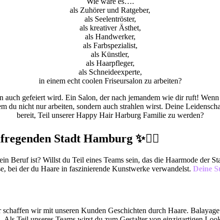
Wie wäre es….
als Zuhörer und Ratgeber,
als Seelentröster,
als kreativer Ästhet,
als Handwerker,
als Farbspezialist,
als Künstler,
als Haarpfleger,
als Schneideexperte,
in einem echt coolen Friseursalon zu arbeiten?
rn auch gefeiert wird. Ein Salon, der nach jemandem wie dir ruft! Wenn i
dem du nicht nur arbeiten, sondern auch strahlen wirst. Deine Leidensc
bereit, Teil unserer Happy Hair Harburg Familie zu werden?
aufregenden Stadt Hamburg ✨💇‍♀️
ein Beruf ist? Willst du Teil eines Teams sein, das die Haarmode der S
ise, bei der du Haare in faszinierende Kunstwerke verwandelst.
Deine S
er schaffen wir mit unseren Kunden Geschichten durch Haare. Balayage
. Als Teil unseres Teams wirst du zum Gestalter von einzigartigen Loo