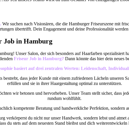
.
Wir suchen nach Visionären, die die Hamburger Friseurszene mit fri
artungen übertrifft. Dein Engagement und deine Professionalität werden
ur Job in Hamburg
urg! Unser Salon, der sich besonders auf Haarfarben spezialisiert hat
üllenden
Friseur Job in Hamburg?
Dann könnte das hier dein neues b
ophie basiert auf drei zentralen Werten: Leidenschaft, Individual
ts bestrebt, dass jeder Kunde mit einem zufriedenen Lächeln unseren S
erfüllen und sie in ihrer Haargestaltung optimal zu unterstützen.
möchten wir betonen und hervorheben. Unser Team stellt sicher, dass jed
rundum wohlfühlt.
fachlich kompetente Beratung und handwerkliche Perfektion, sondern 
g verkörperst du nicht nur unser Handwerk, sondern lebst und atmet 
ss du stets auf dem neuesten Stand bleibst und dich weiterentwickel