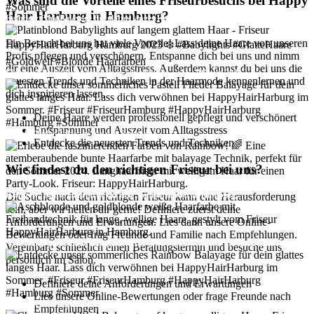
Was sind die Vorteile eines Friseurbesuchs bei Happy
Hair Harburg in Hamburg?
Rainbow Pink Balayage für glattes langes Haar - Sommer 2024
Ein Besuch bei uns hat viele Vorteile! Lass deine Haare von unseren
Profis pflegen und verschönern. Entspanne dich bei uns und nimm
dir eine Auszeit vom Alltagsstress. Außerdem kannst du bei uns die
Elegantes Platinblond für deinen winterlichen Look - Winter 2022
neuesten Trends und Techniken in der Haarmode kennenlernen und
dich inspirieren lassen.
Deine Haare werden professionell gepflegt und verschönert
Entspannung und Auszeit vom Alltagsstress
Pastell Flieder Balayage für den Sommer
Entdecke die neuesten Trends und Techniken
Wie findest du den richtigen Friseur bei uns?
Rainbow: Bunte Haarfarbe für den Sommerzauber in Hamburg
Die Suche nach dem richtigen Friseur kann eine Herausforderung
sein, aber wir helfen dir gerne! Definiere zuerst deine
Anforderungen und Erwartungen. Lies dann unsere Online-
Bewertungen oder frag Freunde und Familie nach Empfehlungen.
Aschblond-goldblonde Langhaarfrisur mit Freihandtechnik für einen Galaabend
Vereinbare schließlich einen Beratungstermin und besuche uns
persönlich im Salon.
Definiere deine Anforderungen und Erwartungen
Lies unsere Online-Bewertungen oder frage Freunde nach
Rainbow Balayage für den Sommer
Empfehlungen