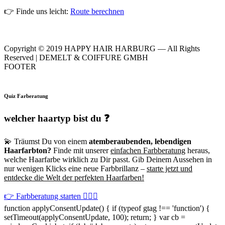
👉 Finde uns leicht:
Route berechnen
Copyright © 2019 HAPPY HAIR HARBURG — All Rights
Reserved | DEMELT & COIFFURE GMBH
FOOTER
Quiz Farberatung
welcher haartyp bist du ❓
💫 Träumst Du von einem
atemberaubenden, lebendigen
Haarfarbton?
Finde mit unserer
einfachen Farbberatung
heraus,
welche Haarfarbe wirklich zu Dir passt. Gib Deinem Aussehen in
nur wenigen Klicks eine neue Farbbrillanz –
starte jetzt und
entdecke die Welt der perfekten Haarfarben!
👉 Farbberatung starten 💇‍♀️✨
function applyConsentUpdate() { if (typeof gtag !== 'function') {
setTimeout(applyConsentUpdate, 100); return; } var cb =