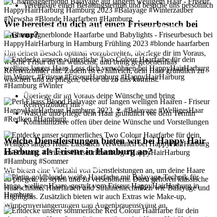
Vereinbare einen Beratungstermin und besuche uns persönlich
Wie bereitest du dich auf einen Friseurbesuch bei
Champagnerblond Balayage - Friseur Happy Hair Harburg in Hamburg
uns vor?
Champagnerblonde Haarfarbe und Babylights - Frühling 2023
Um deinen Besuch optimal vorzubereiten, überlege dir im Voraus,
welche Frisur du dir wünschst, und bring gegebenenfalls
Referenzbilder mit. Zudem ist es hilfreich, dein Haar gründlich zu
waschen und zu pflegen, bevor du zu uns kommst.
Two Colour Haarfarbe für den Winter
Überlege dir im Voraus deine Wünsche und bring
Referenzbilder mit
Wasche und pflege dein Haar gründlich vor dem Termin
Kommuniziere offen über deine Wünsche und Vorstellungen
Perl Elsass Blond Balayage
Welche Dienstleistungen bieten wir bei Happy Hair
Harburg als Friseur in Hamburg an?
Two Colour Haarfarbe für den Sommer
Wir bieten eine Vielzahl von Dienstleistungen an, um deine Haare
zu pflegen, zu stylen und zu verschönern. Dazu gehören klassische
Haarschnitte, Haarfarben und Strähnentechniken wie Balayage und
Highlights. Zusätzlich bieten wir auch Extras wie Make-up,
Platin-goldblonde Balayage-Langhaarfrisur für einen Galaabend
Wimpernverlängerungen und Augenbrauenstyling an.