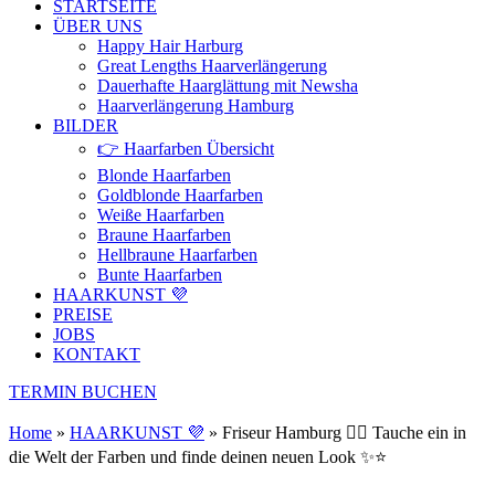
STARTSEITE
ÜBER UNS
Happy Hair Harburg
Great Lengths Haarverlängerung
Dauerhafte Haarglättung mit Newsha
Haarverlängerung Hamburg
BILDER
👉 Haarfarben Übersicht
Blonde Haarfarben
Goldblonde Haarfarben
Weiße Haarfarben
Braune Haarfarben
Hellbraune Haarfarben
Bunte Haarfarben
HAARKUNST 💜
PREISE
JOBS
KONTAKT
TERMIN BUCHEN
Home
»
HAARKUNST 💜
»
Friseur Hamburg 💇‍♀️ Tauche ein in
die Welt der Farben und finde deinen neuen Look ✨⭐️