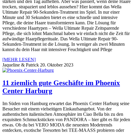
stärken und den Tag aufhellen. Aber was passiert, wenn deine Haare
trocken, strapaziert und leblos aussehen? Hier kommt das Wella
Ultimate Repair 90-Sekunden-Treatment ins Spiel. In nur einer
Minute und 30 Sekunden bietet es eine schnelle und intensive
Pflege, die deine Haare transformieren kann. Die Lösung für
verschiedene Haartypen – Wella Ultimate Repair Zeitsparende
Pflege, die sich lohnt Manchmal haben wir einfach nicht die Zeit für
aufwändige Haarpflegerituale. Das Wella Ultimate Repair 90-
Sekunden-Treatment ist die Lösung. In weniger als zwei Minuten
kannst du dein Haar mit intensiver Feuchtigkeit und Pflege
[MEHR LESEN]
Jaqueline & Patrick
20. Oktober 2023
11 ziemlich gute Geschäfte im Phoenix
Center Harburg
Im Süden von Hamburg erwartet das Phoenix Center Harburg seine
Besucher mit einem vielseitigen Einkaufsangebot. Von der
authentischen italienischen Atmosphäre im Ciao Bella bis zu den
exquisiten Schmuckstücken von PANDORA – hier gibt es für jeden
etwas. Ob du bei VERO MODA die neuesten Modetrends
entdecken, exotische Teesorten bei TEE-MAASS probieren oder