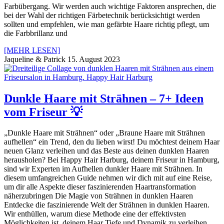
Farbübergang. Wir werden auch wichtige Faktoren ansprechen, die
bei der Wahl der richtigen Färbetechnik berücksichtigt werden
sollten und empfehlen, wie man gefärbte Haare richtig pflegt, um
die Farbbrillanz und
[MEHR LESEN]
Jaqueline & Patrick
15. August 2023
Dunkle Haare mit Strähnen – 7+ Ideen
vom Friseur 💡
„Dunkle Haare mit Strähnen“ oder „Braune Haare mit Strähnen
aufhellen“ ein Trend, den du lieben wirst! Du möchtest deinem Haar
neuen Glanz verleihen und das Beste aus deinen dunklen Haaren
herausholen? Bei Happy Hair Harburg, deinem Friseur in Hamburg,
sind wir Experten im Aufhellen dunkler Haare mit Strähnen. In
diesem umfangreichen Guide nehmen wir dich mit auf eine Reise,
um dir alle Aspekte dieser faszinierenden Haartransformation
näherzubringen Die Magie von Strähnen in dunklen Haaren
Entdecke die faszinierende Welt der Strähnen in dunklen Haaren.
Wir enthüllen, warum diese Methode eine der effektivsten
Möglichkeiten ist, deinem Haar Tiefe und Dynamik zu verleihen.