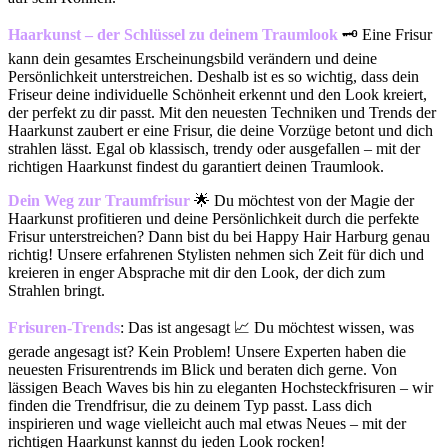
Haarkunst – der Schlüssel zu deinem Traumlook
🗝️ Eine Frisur
kann dein gesamtes Erscheinungsbild verändern und deine
Persönlichkeit unterstreichen. Deshalb ist es so wichtig, dass dein
Friseur deine individuelle Schönheit erkennt und den Look kreiert,
der perfekt zu dir passt. Mit den neuesten Techniken und Trends der
Haarkunst zaubert er eine Frisur, die deine Vorzüge betont und dich
strahlen lässt. Egal ob klassisch, trendy oder ausgefallen – mit der
richtigen Haarkunst findest du garantiert deinen Traumlook.
Dein Weg zur Traumfrisur
🌟 Du möchtest von der Magie der
Haarkunst profitieren und deine Persönlichkeit durch die perfekte
Frisur unterstreichen? Dann bist du bei Happy Hair Harburg genau
richtig! Unsere erfahrenen Stylisten nehmen sich Zeit für dich und
kreieren in enger Absprache mit dir den Look, der dich zum
Strahlen bringt.
Frisuren-Trends
: Das ist angesagt 📈 Du möchtest wissen, was
gerade angesagt ist? Kein Problem! Unsere Experten haben die
neuesten Frisurentrends im Blick und beraten dich gerne. Von
lässigen Beach Waves bis hin zu eleganten Hochsteckfrisuren – wir
finden die Trendfrisur, die zu deinem Typ passt. Lass dich
inspirieren und wage vielleicht auch mal etwas Neues – mit der
richtigen Haarkunst kannst du jeden Look rocken!