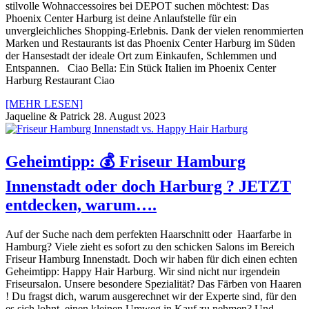
stilvolle Wohnaccessoires bei DEPOT suchen möchtest: Das
Phoenix Center Harburg ist deine Anlaufstelle für ein
unvergleichliches Shopping-Erlebnis. Dank der vielen renommierten
Marken und Restaurants ist das Phoenix Center Harburg im Süden
der Hansestadt der ideale Ort zum Einkaufen, Schlemmen und
Entspannen. Ciao Bella: Ein Stück Italien im Phoenix Center
Harburg Restaurant Ciao
[MEHR LESEN]
Jaqueline & Patrick
28. August 2023
Geheimtipp: 💰 Friseur Hamburg
Innenstadt oder doch Harburg ? JETZT
entdecken, warum….
Auf der Suche nach dem perfekten Haarschnitt oder Haarfarbe in
Hamburg? Viele zieht es sofort zu den schicken Salons im Bereich
Friseur Hamburg Innenstadt. Doch wir haben für dich einen echten
Geheimtipp: Happy Hair Harburg. Wir sind nicht nur irgendein
Friseursalon. Unsere besondere Spezialität? Das Färben von Haaren
! Du fragst dich, warum ausgerechnet wir der Experte sind, für den
es sich lohnt, einen kleinen Umweg in Kauf zu nehmen? Und