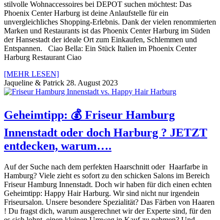
stilvolle Wohnaccessoires bei DEPOT suchen möchtest: Das
Phoenix Center Harburg ist deine Anlaufstelle für ein
unvergleichliches Shopping-Erlebnis. Dank der vielen renommierten
Marken und Restaurants ist das Phoenix Center Harburg im Süden
der Hansestadt der ideale Ort zum Einkaufen, Schlemmen und
Entspannen. Ciao Bella: Ein Stück Italien im Phoenix Center
Harburg Restaurant Ciao
[MEHR LESEN]
Jaqueline & Patrick
28. August 2023
Geheimtipp: 💰 Friseur Hamburg
Innenstadt oder doch Harburg ? JETZT
entdecken, warum….
Auf der Suche nach dem perfekten Haarschnitt oder Haarfarbe in
Hamburg? Viele zieht es sofort zu den schicken Salons im Bereich
Friseur Hamburg Innenstadt. Doch wir haben für dich einen echten
Geheimtipp: Happy Hair Harburg. Wir sind nicht nur irgendein
Friseursalon. Unsere besondere Spezialität? Das Färben von Haaren
! Du fragst dich, warum ausgerechnet wir der Experte sind, für den
es sich lohnt, einen kleinen Umweg in Kauf zu nehmen? Und