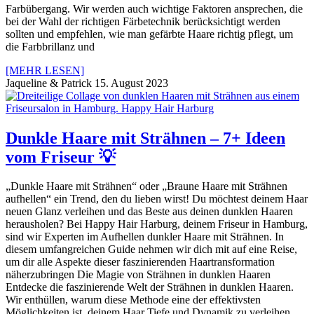
Farbübergang. Wir werden auch wichtige Faktoren ansprechen, die
bei der Wahl der richtigen Färbetechnik berücksichtigt werden
sollten und empfehlen, wie man gefärbte Haare richtig pflegt, um
die Farbbrillanz und
[MEHR LESEN]
Jaqueline & Patrick
15. August 2023
Dunkle Haare mit Strähnen – 7+ Ideen
vom Friseur 💡
„Dunkle Haare mit Strähnen“ oder „Braune Haare mit Strähnen
aufhellen“ ein Trend, den du lieben wirst! Du möchtest deinem Haar
neuen Glanz verleihen und das Beste aus deinen dunklen Haaren
herausholen? Bei Happy Hair Harburg, deinem Friseur in Hamburg,
sind wir Experten im Aufhellen dunkler Haare mit Strähnen. In
diesem umfangreichen Guide nehmen wir dich mit auf eine Reise,
um dir alle Aspekte dieser faszinierenden Haartransformation
näherzubringen Die Magie von Strähnen in dunklen Haaren
Entdecke die faszinierende Welt der Strähnen in dunklen Haaren.
Wir enthüllen, warum diese Methode eine der effektivsten
Möglichkeiten ist, deinem Haar Tiefe und Dynamik zu verleihen.