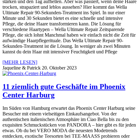
stärken und den Tag aufhellen. Aber was passiert, wenn deine Haare
trocken, strapaziert und leblos aussehen? Hier kommt das Wella
Ultimate Repair 90-Sekunden-Treatment ins Spiel. In nur einer
Minute und 30 Sekunden bietet es eine schnelle und intensive
Pflege, die deine Haare transformieren kann. Die Lösung für
verschiedene Haartypen – Wella Ultimate Repair Zeitsparende
Pflege, die sich lohnt Manchmal haben wir einfach nicht die Zeit für
aufwändige Haarpflegerituale. Das Wella Ultimate Repair 90-
Sekunden-Treatment ist die Lösung. In weniger als zwei Minuten
kannst du dein Haar mit intensiver Feuchtigkeit und Pflege
[MEHR LESEN]
Jaqueline & Patrick
20. Oktober 2023
11 ziemlich gute Geschäfte im Phoenix
Center Harburg
Im Süden von Hamburg erwartet das Phoenix Center Harburg seine
Besucher mit einem vielseitigen Einkaufsangebot. Von der
authentischen italienischen Atmosphäre im Ciao Bella bis zu den
exquisiten Schmuckstücken von PANDORA – hier gibt es für jeden
etwas. Ob du bei VERO MODA die neuesten Modetrends
entdecken, exotische Teesorten bei TEE-MAASS probieren oder